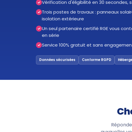
Vérification d'éligibilité en 30 secondes,
✓
Trois postes de travaux : panneaux solai
✓
isolation extérieure
Un seul partenaire certifié RGE vous c
✓
en série
Service 100% gratuit et sans engagemen
✓
Données sécurisées
Conforme RGPD
Héberg
Cho
Répondez 
auxquelles vo