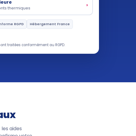
rieure
›
onts thermiques
nforme RGPD
Hébergement France
ont traitées conformément au RGPD.
vaux
 les aides
confirme votre