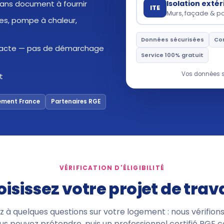
Isolation exté
 sans document à fournir
ITE
Murs, façade & p
res, pompe à chaleur,
Données sécurisées
Co
ontacte — pas de démarchage
Service 100% gratuit
Vos données s
t
ement France
Partenaires RGE
VÉRIFICATION D'ÉLIGIBILITÉ
isissez votre projet de tra
à quelques questions sur votre logement : nous vérifions
us pouvez prétendre, puis un professionnel certifié RGE 