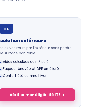
ITE
Isolation extérieure
Isolez vos murs par l'extérieur sans perdre
de surface habitable.
Aides calculées au m² isolé
✓
Façade rénovée et DPE amélioré
✓
Confort été comme hiver
✓
Vérifier mon éligibilité ITE →