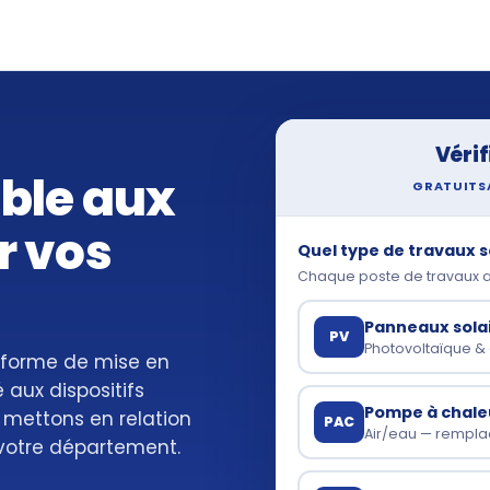
Vérif
ible aux
GRATUIT
S
r vos
Quel type de travaux s
Chaque poste de travaux a s
Panneaux sola
PV
Photovoltaïque 
teforme de mise en
té aux dispositifs
Pompe à chale
 mettons en relation
PAC
Air/eau — rempl
 votre département.